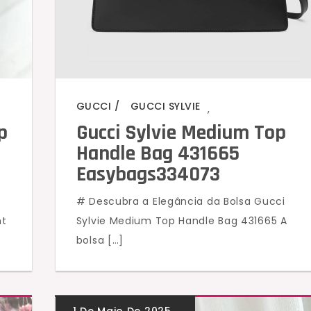
GUCCI
GUCCI SYLVIE
,
p
Gucci Sylvie Medium Top
Handle Bag 431665
Easybags334073
# Descubra a Elegância da Bolsa Gucci
nt
Sylvie Medium Top Handle Bag 431665 A
bolsa […]