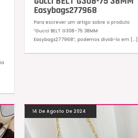
Gucci BELT G308-75 38MM
Easybags277968
Para escrever um artigo sobre o produto
“Gucci BELT G308-75 38MM
Easybags277968”, podemos dividi-lo em […]
ia
a