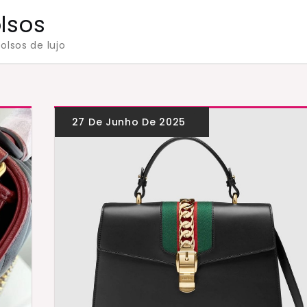
olsos
olsos de lujo