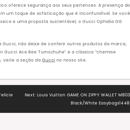
co oferece segurança aos seus pertences. A presença d
om um toque de sofisticação que é inconfundível. Se voc
ssica e uma proposta sustentável, o Gucci Ophidia GG
 Gucci, não deixe de conferir outros produtos da marca,
n Gucci Ace Bee Turnschuhe” e a clássica “chemise
, visite a seção da
Gucci
no nosso site.
elicie
Next:
Louis Vuitton GAME ON ZIPPY WALLET M80
Black/White Easybags144