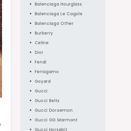
Balenciaga Hourglass
Balenciaga Le Cagole
Balenciaga Other
Burberry
Celine
Dior
Fendi
Ferragamo
Goyard
Gucci
Gucci Belts
Gucci Doraemon
Gucci GG Marmont
o
Gucci Horsebit