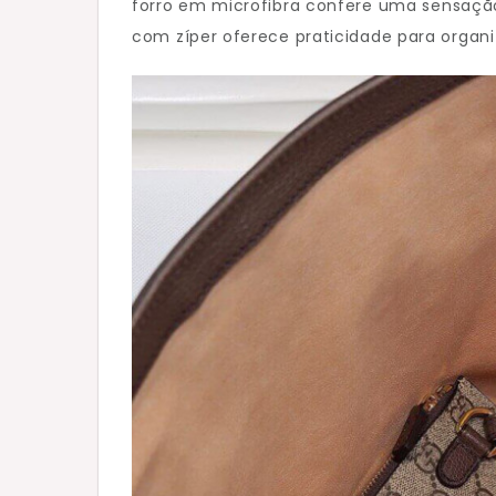
forro em microfibra confere uma sensação 
com zíper oferece praticidade para organiz