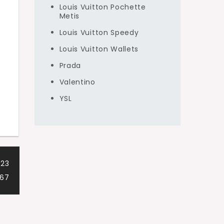
Louis Vuitton Pochette
o
Metis
ê
Louis Vuitton Speedy
Louis Vuitton Wallets
Prada
Valentino
YSL
323
867