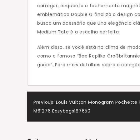
carregar, enquanto o fechamento magnéti
emblemático Double G finaliza o design c
busca um acessório que una elegância clá
Medium Tote é a escolha perfeita.
Além disso, se você está no clima de moda
como o famoso “Bee Replika Großbritannie
gucci”. Para mais detalhes sobre a coleção
Navegação
Previous:
Louis Vuitton Monogram Pochette F
M61276 Easybags187650
de
artigos