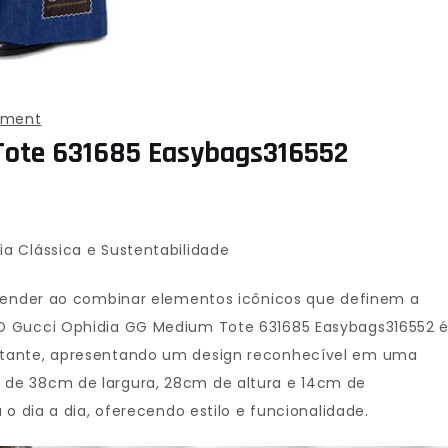
on
mment
Tote 631685 Easybags316552
Gucci
Ophidia
GG
Medium
a Clássica e Sustentabilidade
Tote
631685
reender ao combinar elementos icônicos que definem a
Easybags316552
O Gucci Ophidia GG Medium Tote 631685 Easybags316552 
stante, apresentando um design reconhecível em uma
de 38cm de largura, 28cm de altura e 14cm de
 o dia a dia, oferecendo estilo e funcionalidade.