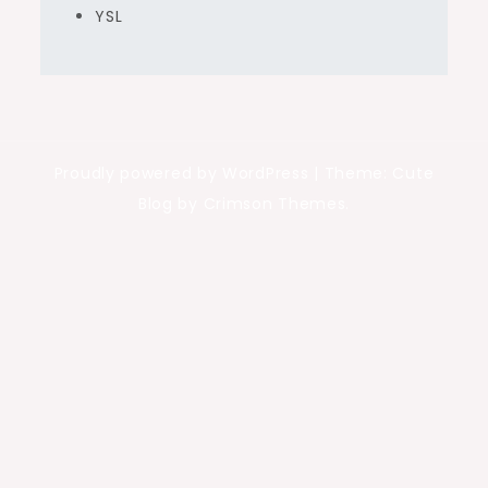
YSL
Proudly powered by WordPress
|
Theme: Cute
Blog by Crimson Themes.