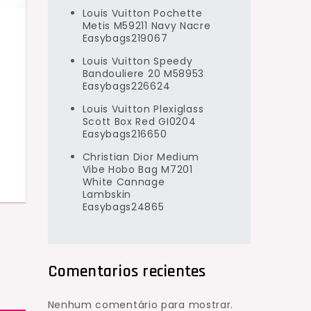
Louis Vuitton Pochette
Metis M59211 Navy Nacre
Easybags219067
Louis Vuitton Speedy
Bandouliere 20 M58953
o
Easybags226624
Louis Vuitton Plexiglass
Scott Box Red GI0204
Easybags216650
Christian Dior Medium
Vibe Hobo Bag M7201
White Cannage
Lambskin
Easybags24865
Comentarios recientes
Nenhum comentário para mostrar.