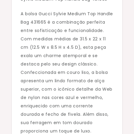
Easybags334073
A bolsa Gucci Sylvie Medium Top Handle
Bag 431665 é a combinação perfeita
entre sofisticação e funcionalidade.
Com medidas médias de 31.5 x 22 x 11
cm (12.5 W x 8.5 H x 4.5 D), esta peça
exala um charme atemporal e se
destaca pelo seu design clássico.
Confeccionada em couro liso, a bolsa
apresenta um lindo formato de alça
superior, com o icônico detalhe da Web
de nylon nas cores azul e vermelho,
enriquecido com uma corrente
dourada e fecho de fivela. Além disso,
sua ferragem em tom dourado
proporciona um toque de luxo.