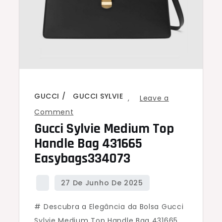
GUCCI
GUCCI SYLVIE
,
Leave a
on
Comment
Gucci Sylvie Medium Top
Gucci
Sylvie
Handle Bag 431665
Medium
Easybags334073
Top
Handle
Bag
# Descubra a Elegância da Bolsa Gucci
431665
Sylvie Medium Top Handle Bag 431665