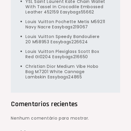
YSL Saint Laurent Kate Chain Wallet
With Tassel In Crocodile Embossed
Leather 452159 Easybags55662
Louis Vuitton Pochette Metis M59211
Navy Nacre Easybags219067
Louis Vuitton Speedy Bandouliere
20 M58953 Easybags226624
Louis Vuitton Plexiglass Scott Box
Red GI0204 Easybags216650
Christian Dior Medium Vibe Hobo
Bag M7201 White Cannage
Lambskin Easybags24865
Comentarios recientes
Nenhum comentário para mostrar.