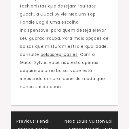
fashionistas que desejam “quítate
gucci”, a Gucci Sylvie Medium Top
Handle Bag é uma escolha
indispensável para quem deseja elevar
seu guarda-roupa. Para mais opções de
bolsas que misturam estilo e qualidade,
consulte
bolsasreplicas.es
. Com a
Gucci Sylvie, você não está apenas
adquirindo uma bolsa; você está
investindo em um ícone de moda que
nunca sai de cena.
Navegação
Previous:
Fendi
Next:
Louis Vuitton Epi