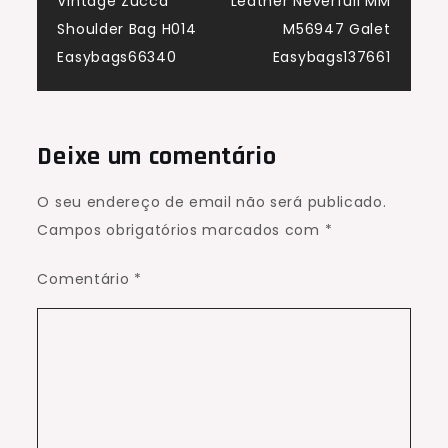
Vintage Zucca
Leather Neverfull MM
de
Shoulder Bag H014
M56947 Galet
Easybags66340
Easybags137661
artigos
Deixe um comentário
O seu endereço de email não será publicado.
Campos obrigatórios marcados com
*
Comentário
*