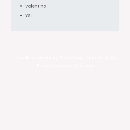
Valentino
YSL
Proudly powered by WordPress
|
Theme: Cute
Blog by Crimson Themes.