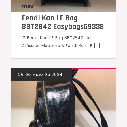
FENDI
Fendi Kan I F Bag
8BT2842 Easybags59338
# Fendi Kan I F Bag 8BT2842: Um
Clássico Moderno A Fendi Kan I F […]