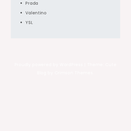
Prada
Valentino
YSL
Proudly powered by WordPress
|
Theme: Cute
Blog by Crimson Themes.