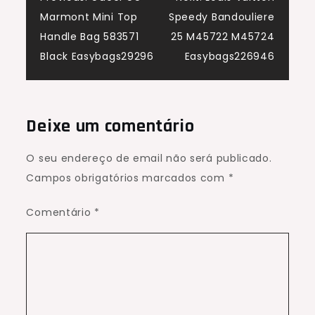
Navegação
Marmont Mini Top
Speedy Bandouliere
de
Handle Bag 583571
25 M45722 M45724
Black Easybags29296
Easybags226946
artigos
Deixe um comentário
O seu endereço de email não será publicado.
Campos obrigatórios marcados com
*
Comentário
*