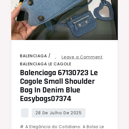
BALENCIAGA
on
,
Leave a Comment
BALENCIAGA LE CAGOLE
Balenciaga
Balenciaga 67130723 Le
67130723
Cagole Small Shoulder
Le
Bag In Denim Blue
Cagole
Easybags07374
Small
Shoulder
Bag
in
# A Elegância do Cotidiano: A Bolsa Le